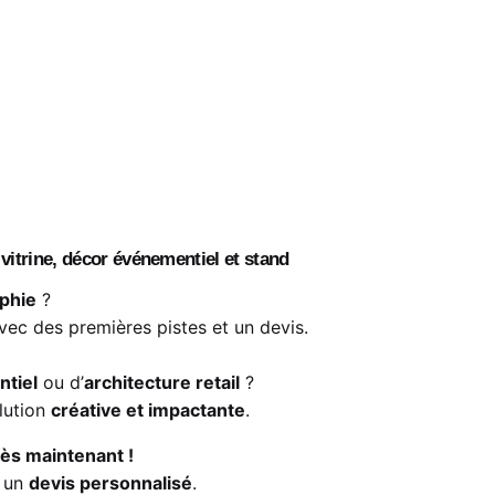
vitrine, décor événementiel et stand
phie
?
vec des premières pistes et un devis.
tiel
ou d’
architecture retail
?
lution
créative et impactante
.
s maintenant !
r un
devis personnalisé
.