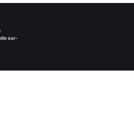
e
lle sur-
es
 à Aix-
s, Saint-
. Créons
ctants