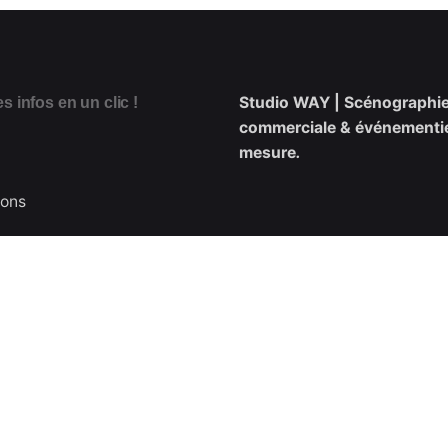
Studio WAY | Scénographi
s infos en un clic !
commerciale & événementie
mesure
.
ions
Conception de scénographi
immersives pour le retail,
l’événementiel & les marques
en-Provence, Marseille, Pari
Tropez et partout en France
ensemble des espaces impa
et uniques !